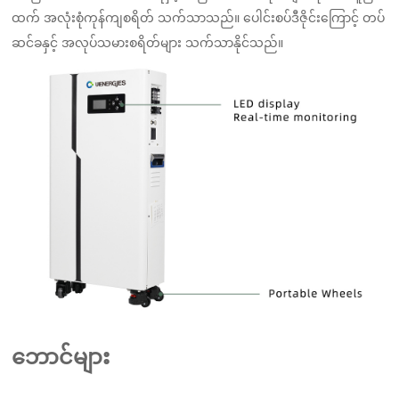
ထက် အလုံးစုံကုန်ကျစရိတ် သက်သာသည်။ ပေါင်းစပ်ဒီဇိုင်းကြောင့် တပ်
ဆင်ခနှင့် အလုပ်သမားစရိတ်များ သက်သာနိုင်သည်။
ဘောင်များ