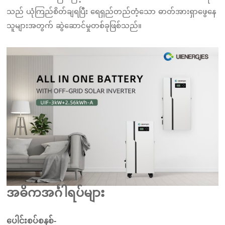
သည် ယုံကြည်စိတ်ချရပြီး ရေရှည်တည်တံ့သော ဓာတ်အားရှာဖွေနေ
သူများအတွက် ဆွဲဆောင်မှုတစ်ခုဖြစ်သည်။
အဓိကအင်္ဂါရပ်များ
ပေါင်းစပ်စနစ်-