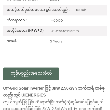
အဆင့်သတ်မှတ်ထားသော စွမ်းဆောင်ရည် :
100Ah
သံသရာဘဝ :
＞6000
အတိုင်းအတာ (H*W*D) :
410*845*195mm
အာမခံ :
5 Years
ကုန်ပစ္စည်းအသေးစိတ်
Off-Grid Solar Inverter ဖြင့် 3kW 2.56kWh ဘက်ထရီ တစ်ခု
တည်းတွင် UIENERGIES
ကျယ်ကျယ်ပြန့်ပြန့်၊ ထိရောက်ပြီး ဘက်စုံသုံးစွမ်းအင်ဖြေရှင်းချက်
အား ပေးဆောင်ခြင်းဖြင့်၊ 3kW 2.56kWh all-in-one ဘက်ထရီ