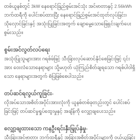
တစ်ယူနစ်တွင် 3kW နေရောင်ခြည်စွမ်းအင်သုံး အင်ဗာတာနှင့် 2.56kWh
ဘက်ထရီကို ပေါင်းစပ်ထားပြီး နေရောင်ခြည်စွမ်းအင်ထုတ်လုပ်ခြင်း၊
သိုလှောင်ခြင်းနှင့် အသုံးပြုခြင်းအတွက် ချောမွေ့သောဖြေရှင်းချက်ပေး
စွမ်းသည်။
စွမ်းအင်လွတ်လပ်ရေး
အသုံးပြုသူများအား ဂရစ်ဖ်ဖြင့် သီးခြားလုပ်ဆောင်နိုင်စေခြင်းဖြင့် ၎င်း
အား ဝေးလံသောနေရာများ သို့မဟုတ် ယုံကြည်စိတ်ချရသော ဂရစ်ပါဝါရှိ
သော နေရာများအတွက် စံပြဖြစ်စေပါသည်။
တပ်ဆင်ရလွယ်ကူခြင်း-
လိုအပ်သောအစိတ်အပိုင်းအားလုံးကို ယူနစ်တစ်ခုတည်းတွင် ပေါင်းစပ်
ခြင်းဖြင့် တပ်ဆင်မှုရှုပ်ထွေးမှုနှင့် အချိန်ကို လျှော့ချပေးသည်။
လျှော့ချထားသော ကနဦးရင်းနှီးမြှုပ်နှံမှု-
သီးခြားအင်ဗာတာ၊ ဘက်ထရီနှင့် အခြားအစိတ်အပိုင်းများကို ဝယ်ယူခြင်း