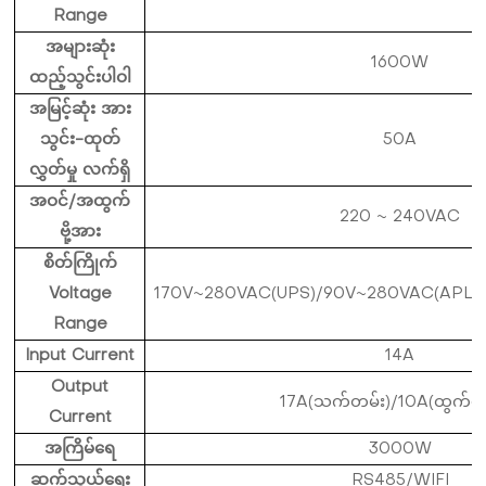
Range
အများဆုံး
1600W
ထည့်သွင်းပါဝါ
အမြင့်ဆုံး အား
သွင်း-ထုတ်
50A
လွှတ်မှု လက်ရှိ
အဝင်/အထွက်
220 ~ 240VAC
ဗို့အား
စိတ်ကြိုက်
Voltage
170V~280VAC(UPS)/90V~280VAC(APL)/
Range
Input Current
14A
Output
17A(သက်တမ်း)/10A(ထွက်ပေ
Current
အကြိမ်ရေ
3000W
ဆက်သွယ်ရေး
RS485/WIFI