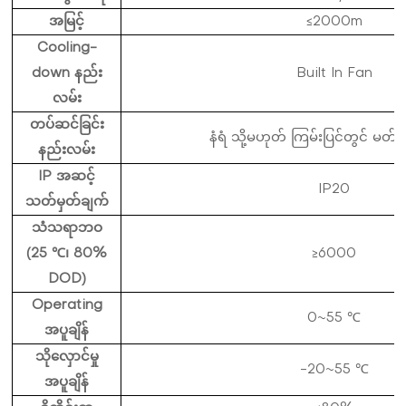
အမြင့်
≤2000m
Cooling-
down နည်း
Built In Fan
လမ်း
တပ်ဆင်ခြင်း
နံရံ သို့မဟုတ် ကြမ်းပြင်တွင် မတ်
နည်းလမ်း
IP အဆင့်
IP20
သတ်မှတ်ချက်
သံသရာဘဝ
(25 ℃၊ 80%
≥6000
DOD)
Operating
0~55 ℃
အပူချိန်
သိုလှောင်မှု
-20~55 ℃
အပူချိန်