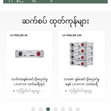
ဆက်စပ်
ထုတ်ကုန်များ
လက်ကားစွမ်းအင်သိုလှောင်မှု
20kWh စွမ်းအင်သိုလှောင်မှု
LiFePO4 ဘက်ထရီထုပ်
စနစ် LiFePO4 ဘက်ထရီ
ထုတ်လုပ်သူ
● လုံခြုံစိတ်ချရမှု − A+ အဆင့် အရည်အသွေးမြင့် LiFePO4 လီသီယမ် ဘက်ထရီ ● အသက်ရှည်ခြင်း- ≧6000 သံသရာ ● Built-in BMS- စမတ်စီမံခန့်ခွဲမှုစနစ် ● ဆက်သွယ်ရေး- RS485၊ ဆက်သွယ်ရေး အထောက်အပံ့ ပေးနိုင်သလား ● တိုးချဲ့မှုကို ခွင့်ပြုသည့် မော်ဂျူလာဒီဇိုင်း၊ အများဆုံး ပေါင်းစပ်အရေအတွက် / စုစုပေါင်းစွမ်းအား- ×16 ● အသိအမှတ်ပြုလက်မှတ်- IEC62619 / UL1973 / UL9540A / CE-EMC / UN38.3 / FCC
● လုံခြုံစိတ်ချရမှု : အဆင့်မြင့်ဆုံး လစ်သီယမ်သံဖော့စဖိတ်ဘက်ထရီ အူတိုင်နည်းပညာကို အသုံးပြုခြင်း။ ● ချဲ့ထွင်ရန် လွယ်ကူသည်- Multi-parallel Configuration၊ 16sets (81.92kWh အထိ) ● အသက်ရှည်: ≧6000 သံသရာ ● Buit-In BMS： အလွန်လုံခြုံသော Built-in BMS အကာအကွယ် ● လည်ပတ်မှုနှင့် ပြုပြင်ထိန်းသိမ်းမှုကုန်ကျစရိတ်များကို လျှော့ချရန် စောင့်ကြည့်ခြင်းအတွက် Bluetooth/WiFi ဖြင့် အဝေးမှဝင်ရောက်ပါ။ ● အသိအမှတ်ပြုလက်မှတ်- IEC62619 / UL1973 / UL9540A / CE-EMC / UN38.3 / FCC