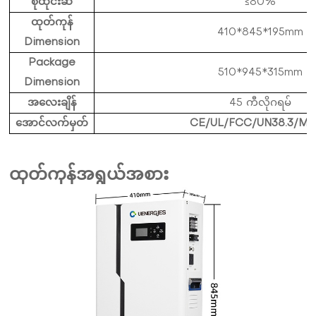
စိုထိုင်းဆ
≤80%
ထုတ်ကုန်
410*845*195mm
Dimension
Package
510*945*315mm
Dimension
အလေးချိန်
45 ကီလိုဂရမ်
အောင်လက်မှတ်
CE/UL/FCC/UN38.3/M
ထုတ်ကုန်အရွယ်အစား