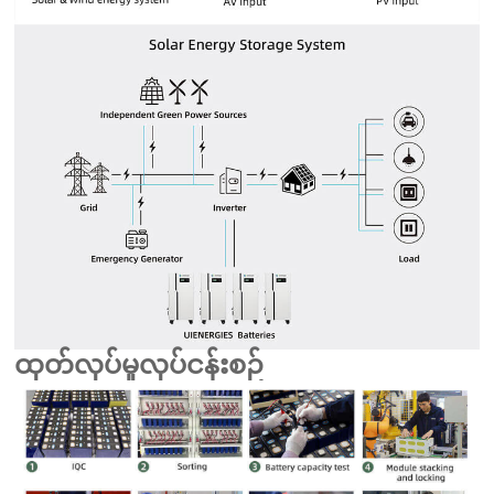
ထုတ်လုပ်မှုလုပ်ငန်းစဉ်