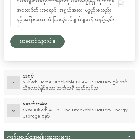
ယခုတင်သွင်းပါ။
အရင်
25kWh Home Stackable LiFePO4 Battery စွမ်းအင်
သိုလှောင်နိုင်သော ဘက်ထရီ ထုတ်လုပ်သူ
နောက်တစ်ခု
5kW 10kWh All-In-One Stackable Battery Energy
Storage စနစ်
ကုန်ပစ္စည်းအမျိုးအစားများ