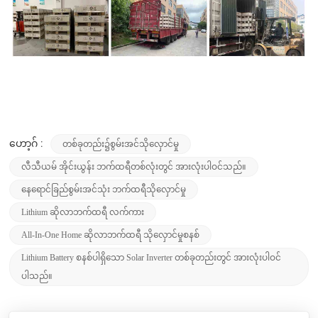
တစ်ခုတည်း၌စွမ်းအင်သိုလှောင်မှု
ဟော့ဂ် :
လီသီယမ် အိုင်းယွန်း ဘက်ထရီတစ်လုံးတွင် အားလုံးပါဝင်သည်။
နေရောင်ခြည်စွမ်းအင်သုံး ဘက်ထရီသိုလှောင်မှု
Lithium ဆိုလာဘက်ထရီ လက်ကား
All-In-One Home ဆိုလာဘက်ထရီ သိုလှောင်မှုစနစ်
Lithium Battery စနစ်ပါရှိသော Solar Inverter တစ်ခုတည်းတွင် အားလုံးပါဝင်
ပါသည်။