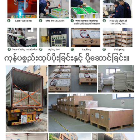
ကုန်ပစ္စည်းထုပ်ပိုးခြင်းနှင့် ပို့ဆောင်ခြင်း။