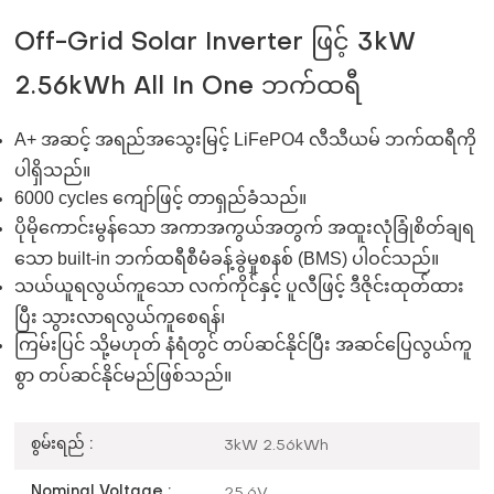
Off-Grid Solar Inverter ဖြင့် 3kW
2.56kWh All In One ဘက်ထရီ
A+ အဆင့် အရည်အသွေးမြင့် LiFePO4 လီသီယမ် ဘက်ထရီကို
ပါရှိသည်။
6000 cycles ကျော်ဖြင့် တာရှည်ခံသည်။
ပိုမိုကောင်းမွန်သော အကာအကွယ်အတွက် အထူးလုံခြုံစိတ်ချရ
သော built-in ဘက်ထရီစီမံခန့်ခွဲမှုစနစ် (BMS) ပါဝင်သည်။
သယ်ယူရလွယ်ကူသော လက်ကိုင်နှင့် ပူလီဖြင့် ဒီဇိုင်းထုတ်ထား
ပြီး သွားလာရလွယ်ကူစေရန်၊
ကြမ်းပြင် သို့မဟုတ် နံရံတွင် တပ်ဆင်နိုင်ပြီး အဆင်ပြေလွယ်ကူ
စွာ တပ်ဆင်နိုင်မည်ဖြစ်သည်။
စွမ်းရည် :
3kW 2.56kWh
Nominal Voltage :
25.6V