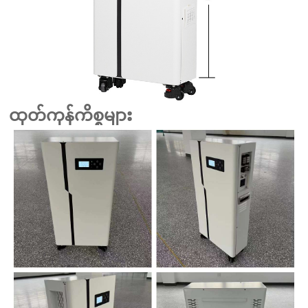
ထုတ်ကုန်ကိစ္စများ