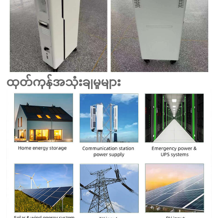
ထုတ်ကုန်အသုံးချမှုများ