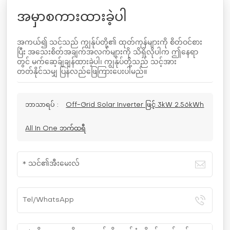
အမှာစကားထားခဲ့ပါ
အကယ်၍ သင်သည် ကျွန်ုပ်တို့၏ ထုတ်ကုန်များကို စိတ်ဝင်စား
ပြီး အသေးစိတ်အချက်အလက်များကို သိရှိလိုပါက ဤနေရာ
တွင် မက်ဆေ့ခ်ျချန်ထားခဲ့ပါ၊ ကျွန်ုပ်တို့သည် သင့်အား
တတ်နိုင်သမျှ ပြန်လည်ဖြေကြားပေးပါမည်။
ဘာသာရပ် :
Off-Grid Solar Inverter ဖြင့် 3kW 2.56kWh
All In One ဘက်ထရီ