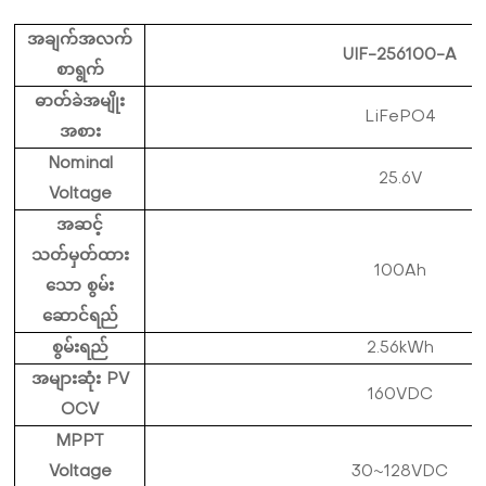
အချက်အလက်
UIF-256100-A
စာရွက်
ဓာတ်ခဲအမျိုး
LiFePO4
အစား
Nominal
25.6V
Voltage
အဆင့်
သတ်မှတ်ထား
100Ah
သော စွမ်း
ဆောင်ရည်
စွမ်းရည်
2.56kWh
အများဆုံး PV
160VDC
OCV
MPPT
Voltage
30~128VDC