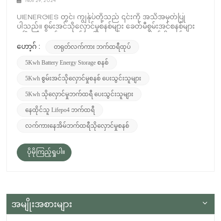
Nov 29, 2024
UIENERGIES တွင်၊ ကျွန်ုပ်တို့သည် ၎င်းကို အသိအမှတ်ပြု
ပါသည်။ စွမ်းအင်သိုလှောင်မှုစနစ်များ ခေတ်မီစွမ်းအင်စနစ်များ
ဖွံ့ဖြိုးတိုးတက်ရေးတွင် အဓိကအခန်းကဏ္ဍမှ ပါဝင်ပါသည်။
နေရောင်ခြည်နှင့် လေကဲ့သို့သော ပြန်လည်ပြည့်ဖြိုးမြဲစွမ်းအင်
တရုတ်လက်ကား ဘက်ထရီထုပ်
ဟော့ဂ် :
ရင်းမြစ်များအပေါ် တစ်ကမ္ဘာလုံးက မှီခိုအားထားမှု တိုးမြင့်လာ
5Kwh Battery Energy Storage စနစ်
သည်နှင့်အမျှ ထိရောက်သော၊ အရွယ်တင်နိုင်သော စွမ်းအင်
သိုလှောင်မှုဖြေရှင်းချက်များအတွက် လိုအပ်ချက်သည်
5Kwh စွမ်းအင်သိုလှောင်မှုစနစ် ပေးသွင်းသူများ
ပို၍အရေးကြီးလာပါသည်။ ဒါပေမယ့် ဘက်ထရီထဲမှာ သိုလှောင်
ထားတဲ့ စွမ်းအင်က ဘာလဲ။ ဤလုပ်ငန်းစဉ်သည် လူနေအိမ်နှင့်
5Kwh သိုလှောင်မှုဘက်ထရီ ပေးသွင်းသူများ
စီးပွားရေးဆိုင်ရာ စွမ်းအင်လိုအပ်ချက်များကို မည်သို့ဖြည့်ဆည်း
နေထိုင်သူ Lifepo4 ဘက်ထရီ
ပေးသနည်း။ ဘက်ထရီစွမ်းအင်သိုလှောင်မှု၏အခြေခံများ
ဘက်ထရီဆိုသည်မှာ လျှပ်စစ်စွမ်းအင်ကို ဓာတုဗေဒနည်းဖြင့်
လက်ကားနေအိမ်ဘက်ထရီသိုလှောင်မှုစနစ်
သိုလှောင်ပြီး လိုအပ်သည့်အခါတွင် လျှပ်စစ်စွမ်းအင်အဖြစ်
ပြောင်းလဲပေးသည့် ကိရိယာတစ်ခုဖြစ်သည်။ ဘက်ထရီတစ်လုံး
တွင် စွမ်းအင်ကို ၎င်း၏အတွင်းပိုင်းဖွဲ့စည်းပုံမှတစ်ဆင့် အားသွင်း
ပိုမိုကြည့်ရှုပါ။
ထားသောအမှုန်များ (အီလက်ထရွန်နှင့် အိုင်းယွန်းများ) ရွေ့လျားမှု
ဖြင့် သိမ်းဆည်းထားသည်။ ဘက်ထရီအားအားသွင်းသောအခါ၊
လျှပ်စစ်စီးကြောင်းသည် anode မှ cathode သို့ electrolyte မှ
တဆင့် အိုင်းယွန်းများကို ရွေ့လျားစေသည့် ဓာတုတုံ့ပြန်မှုကို
မောင်းနှင်သည်။ ဤလုပ်ငန်းစဉ်သည် ဘက်ထရီပစ္စည်း၏ ဓာတု
အမျိုးအစားများ
နှောင်ကြိုးများအတွင်း အိုင်းယွန်းများကို သိုလှောင်ထား
သောကြောင့် စွမ်းအင်သိုလှောင်မှုကို ဖြစ်ပေါ်စေပြီး လျှပ်ကူး