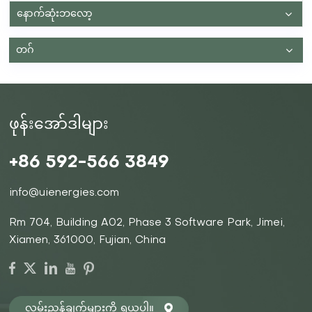
ပစ္စည်းနှစ်ခုကြားရှိ အလားအလာရှိသော ခြားနားချက် သို့မဟုတ်
နောက်ဆုံးဘလော့
ဗို့အားကို ဖန်တီးပေးသည်။ Discharge Mechanism- သိုလှောင်
ထားသော စွမ်းအင်ကို ထုတ်လွှတ်ခြင်း။ထုတ်လွှတ်စဉ်တွင်၊
ပြောင်းပြန်ဖြစ်စဉ်တစ်ခုဖြစ်ပေါ်သည်။ အိုင်းယွန်းများသည်
တဂ်
anode သို့ပြန်သွားပြီး သိုလှောင်ထားသော လျှပ်စစ်စွမ်းအင်ကို
လျှပ်စစ်စီးကြောင်းပုံစံဖြင့် ထုတ်လွှတ်သည်။ ထို့နောက် ဤလျှပ်စီး
ကြောင်းသည် ပြင်ပဆားကစ်များမှတစ်ဆင့် ပါဝါစက်ပစ္စည်းများ
နှင့် စက်ပစ္စည်းများသို့ စီးဆင်းသည်။ ၎င်းသည် သေးငယ်သော
အီလက်ထရွန်းနစ်ပစ္စည်းများမှ ကြီးမားသော စွမ်းအင်သိုလှောင်မှု
ဖုန်းအော်ဒါများ
စနစ်များအထိ အရာခပ်သိမ်းကို စွမ်းအင်ပေးသည့်ဘက်ထရီအား
မရှိမဖြစ်လိုအပ်သော အစိတ်အပိုင်းတစ်ခုအဖြစ် ထုတ်ပေးသည့်
ဤစွမ်းအင်ဖြစ်သည်။ ဘက်ထရီ အမျိုးအစားများနှင့် ၎င်းတို့၏
+86 592-566 3849
သိုလှောင်နိုင်မှုစွမ်းရည် ဘက်ထရီများသည် မတူညီသော စွမ်းအင်
သိုလှောင်မှုလိုအပ်ချက်များနှင့် ကိုက်ညီစေရန် ပုံစံအမျိုးမျိုးဖြင့်
ဒီဇိုင်းထုတ်ထားပါသည်။ UIENERGIES တွင်၊ ကျွန်ုပ်တို့သည်
info@uienergies.com
ဗို့အားမြင့်သောဘက်ထရီများနှင့် ဗို့အားနိမ့်တွဲထားသောဘက်ထရီ
များအပါအဝင် အဆင့်မြင့်ဘက်ထရီဖြေရှင်းနည်းများကို အထူးပြု
Rm 704, Building A02, Phase 3 Software Park, Jimei,
ပါသည်။ ဗို့အားမြင့် ဘက်ထရီများ: ဤဘက်ထရီများသည်
Xiamen, 361000, Fujian, China
မြင့်မားသောဗို့အားများတွင် စွမ်းအင်သိုလှောင်ရန် အင်ဂျင်နီယာ
ချုပ်လုပ်ထားပြီး အကြီးစားစက်မှုလုပ်ငန်းနှင့် လုပ်ငန်းသုံးအသုံးချ
မှုများအတွက် စံပြဖြစ်စေသည်။ ၎င်းတို့၏ မြင့်မားသောဗို့အား
သည် ထိရောက်သောစွမ်းအင်သိုလှောင်မှုနှင့် ထုတ်လွှတ်မှုကို
သေချာစေပြီး လုပ်ငန်းကြီးများနှင့်စက်မှုလုပ်ငန်းကြီးများ၏
လမ်းညွှန်ချက်များကို ရယူပါ။
သိသာထင်ရှားသောစွမ်းအင်လိုအပ်ချက်များကိုဖြည့်ဆည်း