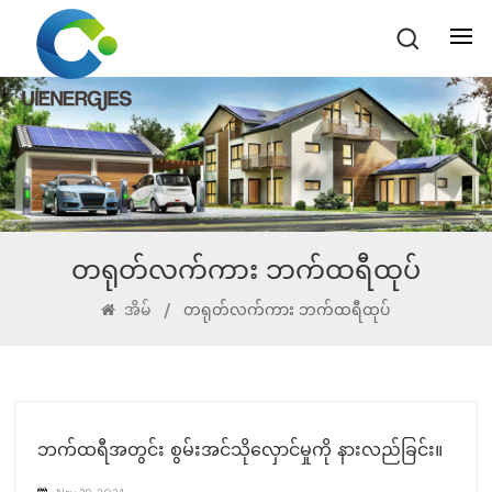
တရုတ်လက်ကား ဘက်ထရီထုပ်
အိမ်
/
တရုတ်လက်ကား ဘက်ထရီထုပ်
ဘက်ထရီအတွင်း စွမ်းအင်သိုလှောင်မှုကို နားလည်ခြင်း။