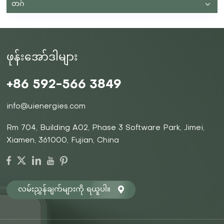
ဤပြဿနာကို ဖြေရှင်းပေးပါသည်။ ယင်းက ပိုမိုယုံကြည်စိတ်ချရ
တဂ်
ပြီး တသမတ်တည်းလျှပ်စစ်ဓာတ်အား ပေးဝေနိုင်စေကာ ပြန်လည်
ပြည့်ဖြိုးမြဲစွမ်းအင်ရင်းမြစ်များသည် သမားရိုးကျ ဓာတ်အားပေး
စက်ရုံများထက် အလားအလာရှိသော အခြားရွေးချယ်စရာဖြစ်လာ
စေသည်။ ဆိုလာပြားများနှင့် ချိတ်ဆက်မှု ဘက်ထရီ သိုလှောင်
မှုသည် ဆိုလာပြားများနှင့် မကြာခဏ ဆက်စပ်နေသော်လည်း
ဖုန်းအော်ဒါများ
ပြန်လည်ပြည့်ဖြိုးမြဲ စွမ်းအင် သုံးစွဲမှုကို အမြင့်ဆုံး ဖြစ်အောင်
လုပ်ဆောင်ရာတွင် ၎င်းတို့၏ ဖြည့်စွက် အခန်းကဏ္ဍများ ကြောင့်
၎င်းတို့ နှစ်ခုသည် အပြန်အလှန် သီးသန့် မဟုတ်ပါ။ တကယ်
+86 592-566 3849
တော့၊ ဘက်ထရီသိုလှောင်မှုဟာ နေရောင်ခြည်စွမ်းအင်ကို
သိုလှောင်ရုံထက် ရည်ရွယ်ချက်အမျိုးမျိုးကို ထမ်းဆောင်နိုင်တဲ့
info@uienergies.com
ဆိုလာပြားတွေနဲ့ သီးခြားတည်ရှိနိုင်ပါတယ်။ Grid
Stabilization သီးခြားဘက်ထရီသိုလှောင်မှု၏ထင်ရှားသောအပ
လီကေးရှင်းတစ်ခုမှာ grid stabilization ဖြစ်သည်။ ပြန်လည်
Rm 704, Building A02, Phase 3 Software Park, Jimei,
ပြည့်ဖြိုးမြဲစွမ်းအင်ရင်းမြစ်များကို လျှပ်စစ်ဓာတ်အားလိုင်းသို့ တိုး
Xiamen, 361000, Fujian, China
မြှင့်ပေါင်းစပ်ခြင်းဖြင့် တည်ငြိမ်မှုကို ထိန်းသိမ်းခြင်းသည်
အရေးကြီးပါသည်။ ဘက်ထရီသိုလှောင်မှုစနစ်များသည် ရောင်း
လိုအားနှင့် ဝယ်လိုအားကို ချိန်ခွင်လျှာညှိရန် လိုအပ်သော ပျော့
ပြောင်းမှုကို ပေးစွမ်းနိုင်သည်၊ ဗို့အားကို ထိန်းညှိကာ ကြိမ်နှုန်း
အတက်အကျများကို စီမံခန့်ခွဲနိုင်သည်၊ ထို့ကြောင့် ဂ
လမ်းညွှန်ချက်များကို ရယူပါ။
ရစ်၏ယုံကြည်စိတ်ချရမှုနှင့် ခံနိုင်ရည်အားကို မြှင့်တင်ပေး
ပါသည်။ Backup ပါဝါ ဘက်ထရီသိုလှောင်မှု၏ နောက်ထပ်
အရေးကြီးသောလုပ်ဆောင်ချက်မှာ ပြတ်တောက်မှု သို့မဟုတ်
အရေးပေါ်အခြေအနေများအတွင်း အရန်ပါဝါကို ပေးဆောင်ခြင်း