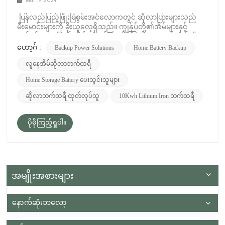
Mar 19, 2024
ပြန်လည်ပြည့်ဖြိုးမြဲစွမ်းအင်လောကတွင် ဆိုလာပြားများသည်
မီးမောင်းများကို ခိုးယူလေ့ရှိသည်။ ကျွန်ုပ်တို့၏အိမ်များနှင့်
လုပ်ငန်းများကို စွမ်းအင်ပေးရန် နေ၏ ကြွယ်ဝသောစွမ်းအင်ကို
အသုံးချကာ ရေရှည်တည်တံ့မှုအတွက် ပိုစတာကလေးအဖြစ်
Backup Power Solutions
Home Battery Backup
ဟော့ဂ် :
ချီးကျူးခံရသည်။ ဒါပေမယ့် ဘက်ထရီ သိုလှောင်မှု ကော
လူနေအိမ်ဆိုလာဘက်ထရီ
ဘယ်လိုလဲ။ ၎င်းသည် ဆိုလာပြားများနှင့် သီးခြားတည်ရှိနိုင်
သလား၊ သို့မဟုတ် ၎င်းတို့သည် ပက်ကေ့ခ်ျသဘောတူညီချက်
Home Storage Battery ပေးသွင်းသူများ
တစ်ခုလား။ ယနေ့တွင်၊ ဆိုလာပြားများမပါဘဲ ဘက်ထရီသိုလှောင်
မှုနောက်ကွယ်ရှိ အမှန်တရားကို ရှာဖွေဖော်ထုတ်ရန် ဤစိတ်ဝင်စား
ဆိုလာဘက်ထရီ ထုတ်လုပ်သူ
10Kwh Lithium Iron ဘက်ထရီ
ဖွယ်မေးခွန်းကို ကျွန်ုပ်တို့ စူးစမ်းလေ့လာပါသည်။ ဘက်ထရီ
သိုလှောင်မှု မြင့်တက်လာခြင်း။ ဘက်ထရီသိုလှောင်မှုစနစ်များ မ
ကြာသေးမီနှစ်များအတွင်း သိသာထင်ရှားသော အာရုံစိုက်မှုရရှိခဲ့
ပိုမိုကြည့်ရှုပါ။
ပြီး အကြောင်းပြချက်ကောင်းများ ရရှိခဲ့သည်။ ပြန်လည်ပြည့်ဖြိုး
မြဲစွမ်းအင် ရင်ဆိုင်နေရသော အကြီးမားဆုံး စိန်ခေါ်မှုများထဲမှ တစ်
ခုအတွက် အဖြေတစ်ခု ပေးသည်- ကြားဖြတ်။ စွမ်းအင်
အဆက်မပြတ်စီးဆင်းစေသည့် ရုပ်ကြွင်းလောင်စာများနှင့် မတူဘဲ
နေရောင်ခြည်နှင့် လေကဲ့သို့သော ပြန်လည်ပြည့်ဖြိုးမြဲ
အမျိုးအစားများ
အရင်းအမြစ်များသည် ရာသီဥတုအခြေအနေနှင့် နေ့အချိန်တို့
အပေါ် မူတည်၍ အတက်အကျရှိသည်။ ဘက်ထရီသိုလှောင်
မှုသည် ထုတ်လုပ်မှုမြင့်မားသောကာလများအတွင်း ထုတ်ပေး
နောက်ဆုံးဘလော့
သည့်ပိုလျှံသောစွမ်းအင်ကို သိုလှောင်ပြီး ဝယ်လိုအားများနေချိန်
သို့မဟုတ် ထုတ်လုပ်မှုနည်းနေချိန်တွင် ၎င်းကိုထုတ်လွှတ်ခြင်းဖြင့်