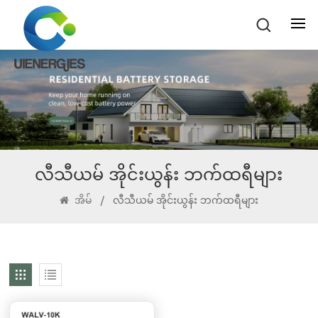
လီသီယမ် အိုင်းယွန်း ဘက်ထရီများ
အိမ်
/
လီသီယမ် အိုင်းယွန်း ဘက်ထရီများ